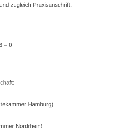
nd zugleich Praxisanschrift:
6 – 0
chaft:
rztekammer Hamburg)
ammer Nordrhein)